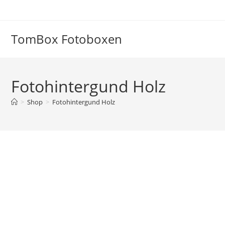
Zum
Inhalt
springen
TomBox Fotoboxen
Fotohintergund Holz
>
Shop
>
Fotohintergund Holz