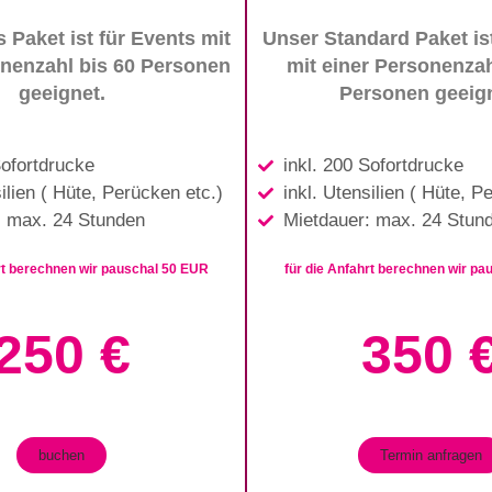
 Paket ist für Events mit
Unser Standard Paket is
onenzahl bis 60 Personen
mit einer Personenzah
geeignet.
Personen geeign
Sofortdrucke
inkl. 200 Sofortdrucke
silien ( Hüte, Perücken etc.)
inkl. Utensilien ( Hüte, P
: max. 24 Stunden
Mietdauer: max. 24 Stun
rt berechnen wir pauschal 50 EUR
für die Anfahrt berechnen wir p
250 €
350 
buchen
Termin anfragen