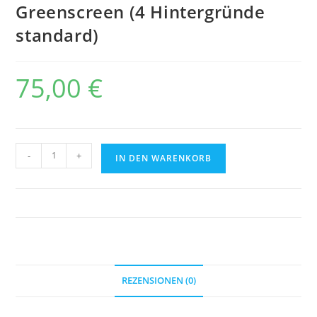
Greenscreen (4 Hintergründe
standard)
75,00
€
Greenscreen
-
+
IN DEN WARENKORB
(4
Hintergründe
standard)
Menge
REZENSIONEN (0)